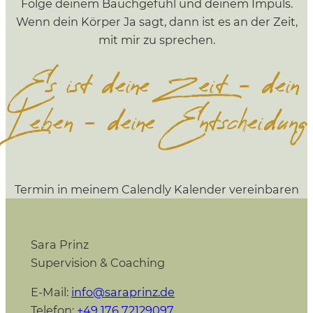
Folge deinem Bauchgefühl und deinem Impuls.
Wenn dein Körper Ja sagt, dann ist es an der Zeit,
mit mir zu sprechen.
Es ist deine Zeit – dein
Leben – deine Entscheidung
Termin in meinem Calendly Kalender vereinbaren
Sara Prinz
Supervision & Coaching
E-Mail:
info@saraprinz.de
Telefon:
+49 176 72129097