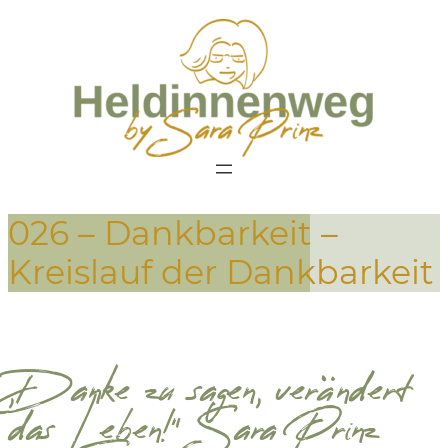
026 – Dankbarkeit –
Kreislauf der Dankbarkeit
„Danke zu sagen, verändert
das Leben!“ Sara Prinz