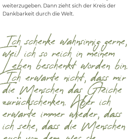
weiterzugeben. Dann zieht sich der Kreis der
Dankbarkeit durch die Welt.
Ich schenke wahnsinnig gerne,
weil ich so reich in meinem
Leben beschenkt worden bin.
Ich erwarte nicht, dass mir
die Menschen das Gleiche
zurückschenken. Aber ich
erwarte immer wieder, dass
ich sehe, dass die Menschen