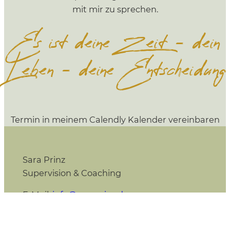
mit mir zu sprechen.
Es ist deine Zeit – dein
Leben – deine Entscheidung
Termin in meinem Calendly Kalender vereinbaren
Sara Prinz
Supervision & Coaching
E-Mail:
info@saraprinz.de
Telefon:
+49 176 72129097