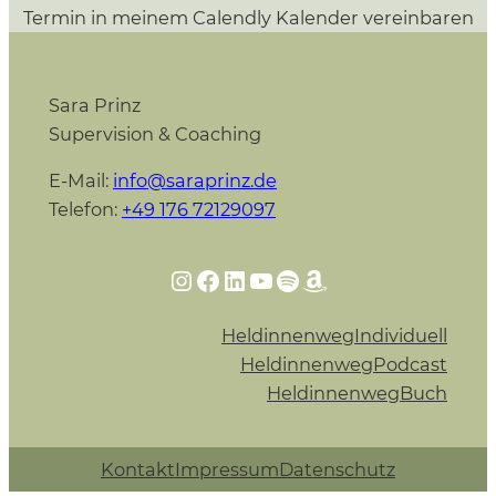
Termin in meinem Calendly Kalender vereinbaren
Sara Prinz
Supervision & Coaching
E-Mail:
info@saraprinz.de
Telefon:
+49 176 72129097
Instagram
Facebook
LinkedIn
YouTube
Spotify
Amazon
HeldinnenwegIndividuell
HeldinnenwegPodcast
HeldinnenwegBuch
Kontakt
Impressum
Datenschutz