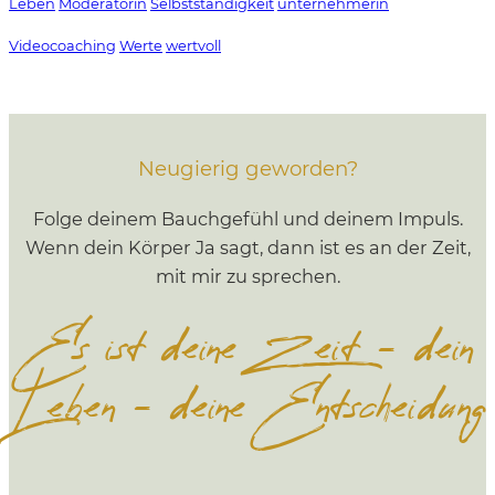
Leben
Moderatorin
Selbstständigkeit
unternehmerin
Videocoaching
Werte
wertvoll
Neugierig geworden?
Folge deinem Bauchgefühl und deinem Impuls.
Wenn dein Körper Ja sagt, dann ist es an der Zeit,
mit mir zu sprechen.
Es ist deine Zeit – dein
Leben – deine Entscheidung